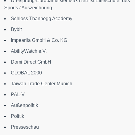
Dreisprung-Europameister Max Heß ist Eliteschüler des
Sports / Auszeichnung...
Schloss Thannegg Academy
Bybit
Impearlia GmbH & Co. KG
AbilityWatch e.V.
Domi Direct GmbH
GLOBAL 2000
Taiwan Trade Center Munich
PAL-V
Außenpolitik
Politik
Presseschau