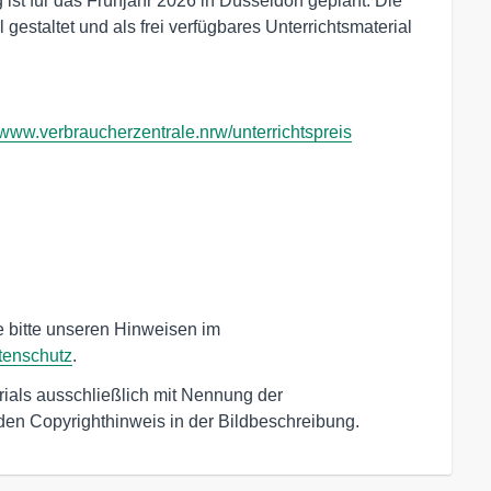
g ist für das Frühjahr 2026 in Düsseldorf geplant. Die
gestaltet und als frei verfügbares Unterrichtsmaterial
www.verbraucherzentrale.nrw/unterrichtspreis
bitte unseren Hinweisen im

tenschutz
.
ials ausschließlich mit Nennung der
den Copyrighthinweis in der Bildbeschreibung.