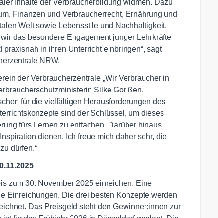
traler Inhalte der Verbraucherbildung widmen. Dazu
um, Finanzen und Verbraucherrecht, Ernährung und
talen Welt sowie Lebensstile und Nachhaltigkeit,
 wir das besondere Engagement junger Lehrkräfte
praxisnah in ihren Unterricht einbringen“, sagt
cherzentrale NRW.
verein der Verbraucherzentrale „Wir Verbraucher in
erbraucherschutzministerin Silke Gorißen.
schen für die vielfältigen Herausforderungen des
errichtskonzepte sind der Schlüssel, um dieses
erung fürs Lernen zu entfachen. Darüber hinaus
nspiration dienen. Ich freue mich daher sehr, die
zu dürfen.“
0.11.2025
 bis zum 30. November 2025 einreichen. Eine
ie Einreichungen. Die drei besten Konzepte werden
eichnet. Das Preisgeld steht den Gewinner:innen zur