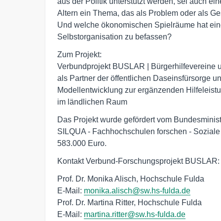
aus der Politik unterstützt werden, sei auch ein
Altern ein Thema, das als Problem oder als 
Und welche ökonomischen Spielräume hat eine
Selbstorganisation zu befassen?
Zum Projekt: 

Verbundprojekt BUSLAR | Bürgerhilfevereine 
als Partner der öffentlichen Daseinsfürsorge und
Modellentwicklung zur ergänzenden Hilfeleistun
Das Projekt wurde gefördert vom Bundesministe
SILQUA - Fachhochschulen forschen - Soziale I
583.000 Euro.
Kontakt Verbund-Forschungsprojekt BUSLAR:
Prof. Dr. Monika Alisch, Hochschule Fulda
E-Mail:
monika.alisch@sw.hs-fulda.de
Prof. Dr. Martina Ritter, Hochschule Fulda
E-Mail:
martina.ritter@sw.hs-fulda.de