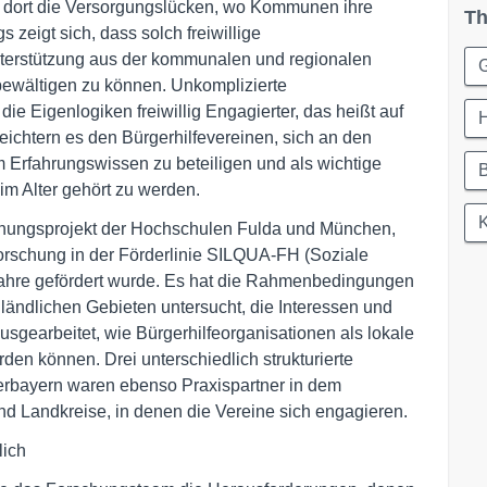
eit dort die Versorgungslücken, wo Kommunen ihre
Th
zeigt sich, dass solch freiwillige
Unterstützung aus der kommunalen und regionalen
G
 bewältigen zu können. Unkomplizierte
ie Eigenlogiken freiwillig Engagierter, das heißt auf
eichtern es den Bürgerhilfevereinen, sich an den
m Erfahrungswissen zu beteiligen und als wichtige
B
im Alter gehört zu werden.
hungsprojekt der Hochschulen Fulda und München,
rschung in der Förderlinie SILQUA-FH (Soziale
i Jahre gefördert wurde. Es hat die Rahmenbedingungen
n ländlichen Gebieten untersucht, die Interessen und
usgearbeitet, wie Bürgerhilfeorganisationen als lokale
den können. Drei unterschiedlich strukturierte
erbayern waren ebenso Praxispartner in dem
d Landkreise, in denen die Vereine sich engagieren.
lich