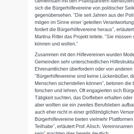
Gemeinsam mit den Praxispartnern identifizie
sich die Bürgerhilfevereine von politischer Se
gegenübersehen. "Die seit Jahren aus der Poli
mögen im Sinne einer 'geteilten Verantwortung' 
fordert die Bürgerhilfevereine heraus", erläuter
Martina Ritter das Projekt leitete. "Sie müsse
können und wollen."
Zusammen mit den Hilfevereinen wurden Modelle 
Gemeinden sehr unterschiedlichen Hilfestruktu
Ehrenamtlichen überfordern oder von anderen ü
"Bürgerhilfevereine sind keine Lückenbüßer, di
Menschen sicherstellen können", betonen die 
forschen und lehren. Oft engagierten sich Bürge
Tätigkeit suchten, das Dorfleben erhalten oder
aber wollten sie ein zweites Berufsleben aufbau
auch eher nicht in einer größtmöglichen Versor
Bürgerhilfevereine bieten vielmehr Plattformen
Teilhabe", erläutert Prof. Alisch. Vereinsname
sein" machten dies bereits deutlich.