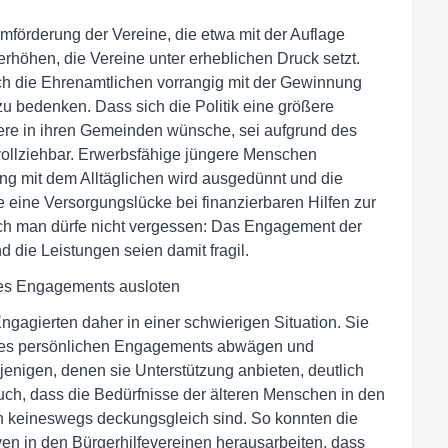
mmförderung der Vereine, die etwa mit der Auflage
erhöhen, die Vereine unter erheblichen Druck setzt.
ch die Ehrenamtlichen vorrangig mit der Gewinnung
r zu bedenken. Dass sich die Politik eine größere
ltere in ihren Gemeinden wünsche, sei aufgrund des
llziehbar. Erwerbsfähige jüngere Menschen
ung mit dem Alltäglichen wird ausgedünnt und die
eine Versorgungslücke bei finanzierbaren Hilfen zur
ch man dürfe nicht vergessen: Das Engagement der
nd die Leistungen seien damit fragil.
es Engagements ausloten
Engagierten daher in einer schwierigen Situation. Sie
hres persönlichen Engagements abwägen und
enigen, denen sie Unterstützung anbieten, deutlich
ch, dass die Bedürfnisse der älteren Menschen in den
n keineswegs deckungsgleich sind. So konnten die
en in den Bürgerhilfevereinen herausarbeiten, dass