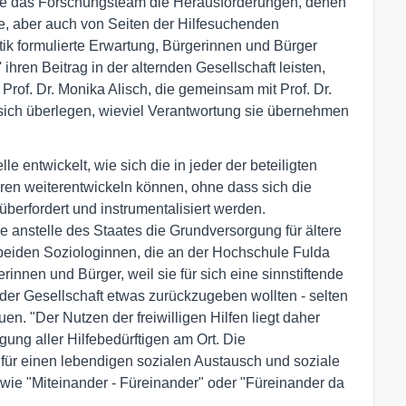
rte das Forschungsteam die Herausforderungen, denen
ite, aber auch von Seiten der Hilfesuchenden
tik formulierte Erwartung, Bürgerinnen und Bürger
ihren Beitrag in der alternden Gesellschaft leisten,
t Prof. Dr. Monika Alisch, die gemeinsam mit Prof. Dr.
n sich überlegen, wieviel Verantwortung sie übernehmen
entwickelt, wie sich die in jeder der beteiligten
ren weiterentwickeln können, ohne dass sich die
berfordert und instrumentalisiert werden.
e anstelle des Staates die Grundversorgung für ältere
beiden Soziologinnen, die an der Hochschule Fulda
rinnen und Bürger, weil sie für sich eine sinnstiftende
 der Gesellschaft etwas zurückzugeben wollten - selten
en. "Der Nutzen der freiwilligen Hilfen liegt daher
gung aller Hilfebedürftigen am Ort. Die
 für einen lebendigen sozialen Austausch und soziale
n wie "Miteinander - Füreinander" oder "Füreinander da