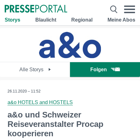
Storys
Blaulicht
Regional
Meine Abos
Alle Storys
Folgen
26.11.2020 – 11:52
a&o HOTELS and HOSTELS
a&o und Schweizer
Reiseveranstalter Procap
kooperieren