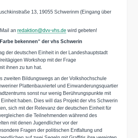
uschkinstraße 13, 19055 Schwerinm (Eingang über
-Mail an
redaktion@dvv-vhs.de
wird gebeten!
d Farbe bekennen“ der vhs Schwerin
ag der deutschen Einheit in der Landeshauptstadt
reitägigen Workshop mit der Frage
t ihnen zu tun hat.
es zweiten Bildungswegs an der Volkshochschule
eriner Plattenbauviertel und Einwanderungsquartier
adtzentrums sonst nur wenig Berührungspunkte mit
n Einheit haben. Dies will das Projekt der vhs Schwerin
, sich mit der Relevanz der deutschen Einheit für
 vergleichen die Teilnehmenden während des
ten mit denen Jugendlicher vor der
esondere Fragen der politischen Entfaltung und
ndlichen auf zwei Segeln mit Graffitis ihre vereinten