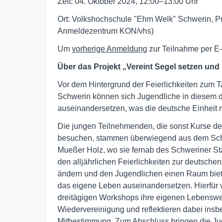
Zeit: 04. Oktober 2024, 12:00–13:00 Uhr
Ort: Volkshochschule "Ehm Welk" Schwerin, P
Anmeldezentrum KON/vhs)
Um
vorherige Anmeldung
zur Teilnahme per E
Über das Projekt „Vereint Segel setzen un
Vor dem Hintergrund der Feierlichkeiten zum T
Schwerin können sich Jugendliche in diesem d
auseinandersetzen, was die deutsche Einheit mi
Die jungen Teilnehmenden, die sonst Kurse d
besuchen, stammen überwiegend aus dem Schw
Mueßer Holz, wo sie fernab des Schweriner St
den alljährlichen Feierlichkeiten zur deutsche
ändern und den Jugendlichen einen Raum bieten
das eigene Leben auseinandersetzen. Hierfür
dreitägigen Workshops ihre eigenen Lebenswel
Wiedervereinigung und reflektieren dabei insb
Mitbestimmung. Zum Abschluss bringen die Juge