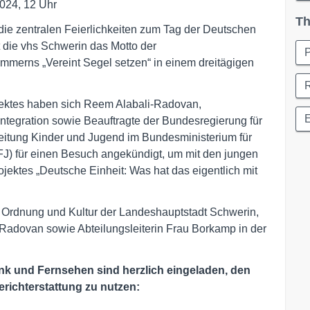
2024, 12 Uhr
Th
die zentralen Feierlichkeiten zum Tag der Deutschen
cht die vhs Schwerin das Motto der
P
merns „Vereint Segel setzen“ in einem dreitägigen
ektes haben sich Reem Alabali-Radovan,
 Integration sowie Beauftragte der Bundesregierung für
eitung Kinder und Jugend im Bundesministerium für
J) für einen Besuch angekündigt, um mit den jungen
jektes „Deutsche Einheit: Was hat das eigentlich mit
, Ordnung und Kultur der Landeshauptstadt Schwerin,
i-Radovan sowie Abteilungsleiterin Frau Borkamp in der
unk und Fernsehen sind herzlich eingeladen,
den
erichterstattung zu nutzen: