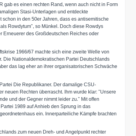
DR gab es einen rechten Rand, wenn auch nicht in Form
damaligen Stasi-Unterlagen und entdeckte
t schon in den 50er Jahren, dass es antisemitische
s als Rowdytum", so Münkel. Doch diese Rowdys
her Erneuerer des Großdeutschen Reiches oder
tskrise 1966/67 machte sich eine zweite Welle von
. Die Nationaldemokratischen Partei Deutschlands
aber das lag eher an ihrer organisatorischen Schwäche
 Partei Die Republikaner. Der damalige CSU-
er neuen Rechten überrascht. Ihm wurde klar: "Unsere
inde und der Gegner nimmt leider zu." Mit offen
 Partei 1989 auf Anhieb den Sprung in das
geordnetenhaus ein. Innerparteiliche Kämpfe brachten
schlands zum neuen Dreh- und Angelpunkt rechter