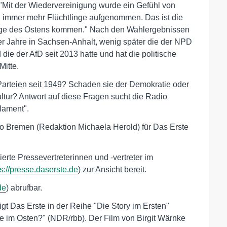
: "Mit der Wiedervereinigung wurde ein Gefühl von
 immer mehr Flüchtlinge aufgenommen. Das ist die
dtage des Ostens kommen." Nach den Wahlergebnissen
r Jahre in Sachsen-Anhalt, wenig später die der NPD
e der AfD seit 2013 hatte und hat die politische
Mitte.
Parteien seit 1949? Schaden sie der Demokratie oder
ltur? Antwort auf diese Fragen sucht die Radio
lament".
o Bremen (Redaktion Michaela Herold) für Das Erste
ierte Pressevertreterinnen und -vertreter im
ps://presse.daserste.de
) zur Ansicht bereit.
de
) abrufbar.
t Das Erste in der Reihe "Die Story im Ersten"
 im Osten?" (NDR/rbb). Der Film von Birgit Wärnke