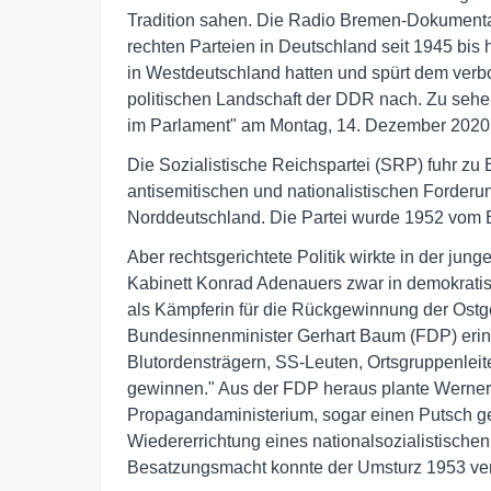
Tradition sahen. Die Radio Bremen-Dokumentat
rechten Parteien in Deutschland seit 1945 bis 
in Westdeutschland hatten und spürt dem ver
politischen Landschaft der DDR nach. Zu seh
im Parlament" am Montag, 14. Dezember 2020, 
Die Sozialistische Reichspartei (SRP) fuhr zu
antisemitischen und nationalistischen Forderun
Norddeutschland. Die Partei wurde 1952 vom 
Aber rechtsgerichtete Politik wirkte in der ju
Kabinett Konrad Adenauers zwar in demokratis
als Kämpferin für die Rückgewinnung der Ost
Bundesinnenminister Gerhart Baum (FDP) erin
Blutordensträgern, SS-Leuten, Ortsgruppenleite
gewinnen." Aus der FDP heraus plante Werner
Propagandaministerium, sogar einen Putsch ge
Wiedererrichtung eines nationalsozialistischen
Besatzungsmacht konnte der Umsturz 1953 ver