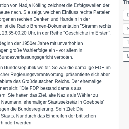
Th
ion von Nadja Kölling zeichnet die Erfolgswellen der
heute nach. Sie zeigt, welchen Einfluss rechte Parteien
borgenen rechten Denken und Handeln in der
en ist die Radio Bremen-Dokumentation "Stramm rechts
S
23.35-00.20 Uhr, in der Reihe "Geschichte im Ersten".
 Beginn der 1950er Jahre mit unverhohlen
gen große Wahlerfolge ein - vor allem in
M
Bundesverfassungsgericht verboten.
ngen Bundesrepublik weiter. So war die damalige FDP im
cher Regierungsverantwortung, präsentierte sich aber
gebiete des Großdeutschen Reichs. Der ehemalige
nert sich: "Die FDP bestand damals aus
rn. Sie hatten das Ziel, alte Nazis als Wähler zu
 Naumann, ehemaliger Staatssekretär in Goebbels´
gen die Bundesregierung. Sein Ziel: Die
 Staats. Nur durch das Eingreifen der britischen
hindert werden.