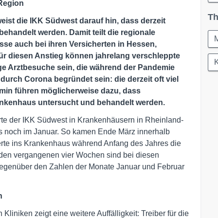
Region
Th
eist die IKK Südwest darauf hin, dass derzeit
ehandelt werden. Damit teilt die regionale
M
se auch bei ihren Versicherten in Hessen,
ür diesen Anstieg können jahrelang verschleppte
K
e Arztbesuche sein, die während der Pandemie
durch Corona begründet sein: die derzeit oft viel
rmin führen möglicherweise dazu, dass
rankenhaus untersucht und behandelt werden.
rte der IKK Südwest in Krankenhäusern in Rheinland-
ls noch im Januar. So kamen Ende März innerhalb
rte ins Krankenhaus während Anfang des Jahres die
n den vergangenen vier Wochen sind bei diesen
egenüber den Zahlen der Monate Januar und Februar
n
niken zeigt eine weitere Auffälligkeit: Treiber für die