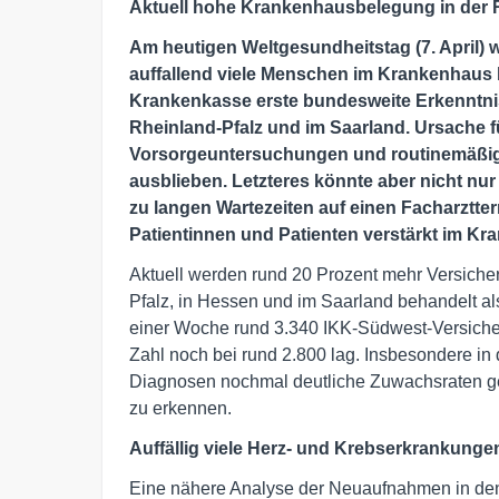
Aktuell hohe Krankenhausbelegung in der 
Am heutigen Weltgesundheitstag (7. April) w
auffallend viele Menschen im Krankenhaus b
Krankenkasse erste bundesweite Erkenntnis
Rheinland-Pfalz und im Saarland. Ursache f
Vorsorgeuntersuchungen und routinemäßig
ausblieben. Letzteres könnte aber nicht nur 
zu langen Wartezeiten auf einen Facharztte
Patientinnen und Patienten verstärkt im K
Aktuell werden rund 20 Prozent mehr Versiche
Pfalz, in Hessen und im Saarland behandelt a
einer Woche rund 3.340 IKK-Südwest-Versiche
Zahl noch bei rund 2.800 lag. Insbesondere i
Diagnosen nochmal deutliche Zuwachsraten g
zu erkennen.
Auffällig viele Herz- und Krebserkrankunge
Eine nähere Analyse der Neuaufnahmen in den Kli