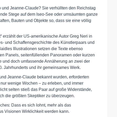
to und Jeanne-Claude? Sie verhüllten den Reichstag
mende Stege auf dem Iseo-See oder umsäumten ganze
aften, Bauten und Objekte so, dass sie eine völlig
“ erzählt der US-amerikanische Autor Greg Neri in
bes- und Schaffensgeschichte des Künstlerpaars und
 Haidles Illustrationen setzen die Texte ebenso
elnen Panels, seitenfüllenden Panoramen oder kurzen
he und doch umfassende Annäherung an zwei der
0. Jahrhunderts und ihr gemeinsames Werk.
o und Jeanne-Claude bekannt wurden, erforderten
ft nur wenige Wochen – zu erleben, und immer
Nicht selten stieß das Paar auf große Widerstände,
ch die größten Skeptiker zu überzeugen.
ches: Dass es sich lohnt, mehr als das
s Visionen Wirklichkeit werden kann.