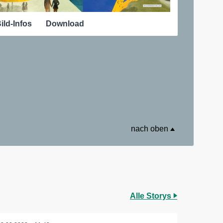
ild-Infos
Download
nach oben
Alle Storys