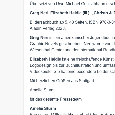
Übersetzt von Uwe-Michael Gutzschhahn ersche
Greg Neri, Elizabeth Haidle (Ill.): „Christo 
Bildersachbuch ab 5, 48 Seiten, ISBN 978-3-84
Aladin Verlag 2023.
Greg Neri
ist ein amerikanischer Jugendbuchau
Graphic Novels geschrieben. Neri wurde von d
Wiesenthal Center und der International Readi
Elizabeth Haidle
ist eine freischaffende Künstl
Logodesign bis zur Buchillustration und umfas
Videospiele. Sie hat eine besondere Leidensc
Mit herzlichen Grüßen aus Stuttgart
Amelie Sturm
für das gesamte Presseteam
Amelie Sturm
Presse- und Öffentlichkeitsarbeit / Junior-Press