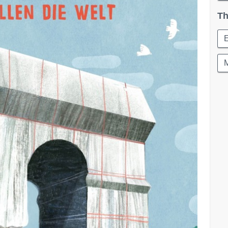
Th
E
M