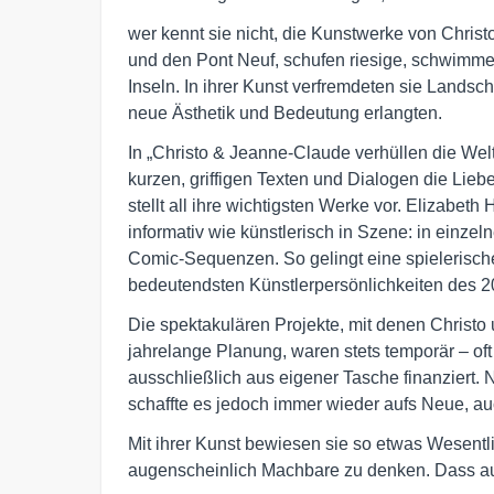
wer kennt sie nicht, die Kunstwerke von Chris
und den Pont Neuf, schufen riesige, schwim
Inseln. In ihrer Kunst verfremdeten sie Landsch
neue Ästhetik und Bedeutung erlangten.
In „Christo & Jeanne-Claude verhüllen die Welt
kurzen, griffigen Texten und Dialogen die Lie
stellt all ihre wichtigsten Werke vor. Elizabeth
informativ wie künstlerisch in Szene: in einz
Comic-Sequenzen. So gelingt eine spielerisc
bedeutendsten Künstlerpersönlichkeiten des 2
Die spektakulären Projekte, mit denen Christ
jahrelange Planung, waren stets temporär – o
ausschließlich aus eigener Tasche finanziert. 
schaffte es jedoch immer wieder aufs Neue, au
Mit ihrer Kunst bewiesen sie so etwas Wesentli
augenscheinlich Machbare zu denken. Dass au