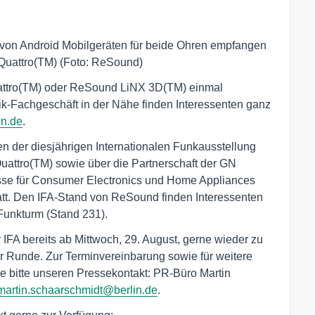
t von Android Mobilgeräten für beide Ohren empfangen
uattro(TM) (Foto: ReSound)
attro(TM) oder ReSound LiNX 3D(TM) einmal
ik-Fachgeschäft in der Nähe finden Interessenten ganz
en.de
.
n der diesjährigen Internationalen Funkausstellung
attro(TM) sowie über die Partnerschaft der GN
esse für Consumer Electronics und Home Appliances
att. Den IFA-Stand von ReSound finden Interessenten
Funkturm (Stand 231).
FA bereits ab Mittwoch, 29. August, gerne wieder zu
er Runde. Zur Terminvereinbarung sowie für weitere
ie bitte unseren Pressekontakt: PR-Büro Martin
martin.schaarschmidt@berlin.de
.