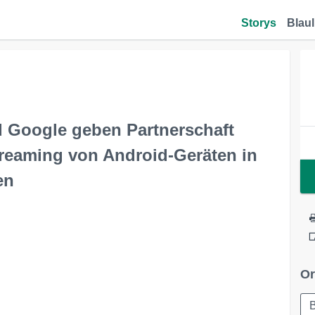
Storys
Blaul
d Google geben Partnerschaft
treaming von Android-Geräten in
en
Or
B