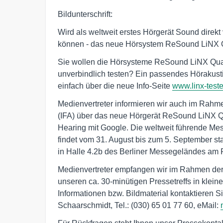
Bildunterschrift:
Wird als weltweit erstes Hörgerät Sound direk
können - das neue Hörsystem ReSound LiNX Q
Sie wollen die Hörsysteme ReSound LiNX Qu
unverbindlich testen? Ein passendes Hörakust
einfach über die neue Info-Seite
www.linx-test
Medienvertreter informieren wir auch im Rahme
(IFA) über das neue Hörgerät ReSound LiNX Qu
Hearing mit Google. Die weltweit führende M
findet vom 31. August bis zum 5. September st
in Halle 4.2b des Berliner Messegeländes am 
Medienvertreter empfangen wir im Rahmen der I
unseren ca. 30-minütigen Pressetreffs in klein
Informationen bzw. Bildmaterial kontaktieren S
Schaarschmidt, Tel.: (030) 65 01 77 60, eMail: