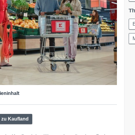
Th
ieninhalt
 zu Kaufland