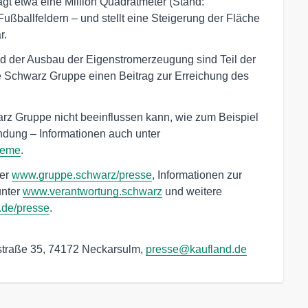
gt etwa eine Million Quadratmeter (Stand:
Fußballfeldern – und stellt eine Steigerung der Fläche
r.
d der Ausbau der Eigenstromerzeugung sind Teil der
ie Schwarz Gruppe einen Beitrag zur Erreichung des
z Gruppe nicht beeinflussen kann, wie zum Beispiel
ndung – Informationen auch unter
teme
.
ter
www.gruppe.schwarz/presse
, Informationen zur
unter
www.verantwortung.schwarz
und weitere
.de/presse
.
traße 35, 74172 Neckarsulm, 
presse@kaufland.de