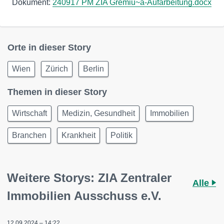
Dokument:
240917 PM ZIA Gremiu~a-Aufarbeitung.docx
Orte in dieser Story
Wien
Zürich
Berlin
Themen in dieser Story
Wirtschaft
Medizin, Gesundheit
Immobilien
Branchen
Krankheit
Politik
Weitere Storys: ZIA Zentraler
Alle
Immobilien Ausschuss e.V.
12.09.2024 – 14:22