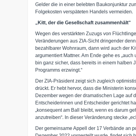
Gelder die in einer belebten Baukonjunktur 
Folgekosten verspäteten Handels vermeiden.
„Kitt, der die Gesellschaft zusammenhält“
Wegen des verstärkten Zuzugs von Flüchtlinge
Veränderungen aus ZIA-Sicht dringender denn 
bezahlbarer Wohnraum, dann wird auch der Kit
argumentiert Mattner. Am Ende gehe es „auch um 
bin ganz sicher, dass bereits in einem halben 
Programms erzwingt.“
Der ZIA-Präsident zeigt sich zugleich optimis
drückt. Er hebt hervor, dass die Ministerin ko
Dezember wegen der dramatischen Lage auf de
Entscheiderinnen und Entscheider gerichtet hatt
„konsequent am Ball bleibt, wenn es darum ge
anzutreiben“. In dieser Veränderung stecke „e
Der gemeinsame Appell der 17 Verbände an pol
Dezember 2022 vorgestellt wurde, findet sich h