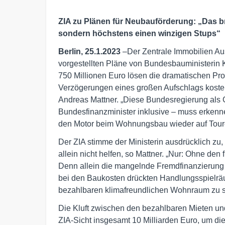
ZIA zu Plänen für Neubauförderung: „Das b
sondern höchstens einen winzigen Stups“
Berlin, 25.1.2023
–Der Zentrale Immobilien Aus
vorgestellten Pläne von Bundesbauministerin 
750 Millionen Euro lösen die dramatischen Pro
Verzögerungen eines großen Aufschlags kosten 
Andreas Mattner. „Diese Bundesregierung als G
Bundesfinanzminister inklusive – muss erkenn
den Motor beim Wohnungsbau wieder auf Toure
Der ZIA stimme der Ministerin ausdrücklich zu,
allein nicht helfen, so Mattner. „Nur: Ohne den f
Denn allein die mangelnde Fremdfinanzierung 
bei den Baukosten drückten Handlungsspielräum
bezahlbaren klimafreundlichen Wohnraum zu s
Die Kluft zwischen den bezahlbaren Mieten un
ZIA-Sicht insgesamt 10 Milliarden Euro, um d