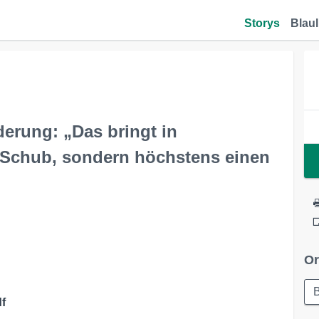
Storys
Blaul
erung: „Das bringt in
 Schub, sondern höchstens einen
Or
B
f