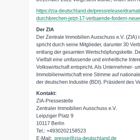
https://zia-deutschland.de/pressrelease/drama
durchbrechen-jetzt-17-verbaende-fordern-neuen-
Der ZIA
Der Zentrale Immobilien Ausschuss e.V. (ZIA) is
spricht durch seine Mitglieder, darunter 30 Ve
entlang der gesamten Wertschöpfungskette. Der 
Vielfalt eine umfassende und einheitliche Inter
Volkswirtschaft entspricht. Als Unternehmer- u
Immobilienwirtschaft eine Stimme auf nationa
der deutschen Industrie (BDI). Präsident des V
Kontakt:
ZIA-Pressestelle

Zentraler Immobilien Ausschuss e.V.

Leipziger Platz 9

10117 Berlin

Tel.: +4930202158523

E-Mail:  
presse@zia-deutschland.de