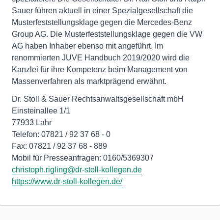
Sauer führen aktuell in einer Spezialgesellschaft die
Musterfeststellungsklage gegen die Mercedes-Benz
Group AG. Die Musterfeststellungsklage gegen die VW
AG haben Inhaber ebenso mit angeführt. Im
renommierten JUVE Handbuch 2019/2020 wird die
Kanzlei für ihre Kompetenz beim Management von
Massenverfahren als marktprägend erwähnt.
Dr. Stoll & Sauer Rechtsanwaltsgesellschaft mbH
Einsteinallee 1/1
77933 Lahr
Telefon: 07821 / 92 37 68 - 0
Fax: 07821 / 92 37 68 - 889
christoph.rigling@dr-stoll-kollegen.de
https://www.dr-stoll-kollegen.de/