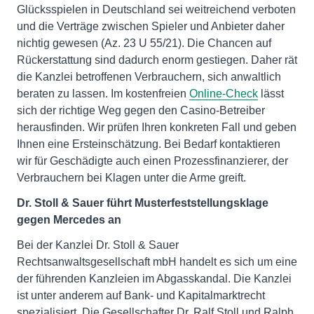
Glücksspielen in Deutschland sei weitreichend verboten
und die Verträge zwischen Spieler und Anbieter daher
nichtig gewesen (Az. 23 U 55/21). Die Chancen auf
Rückerstattung sind dadurch enorm gestiegen. Daher rät
die Kanzlei betroffenen Verbrauchern, sich anwaltlich
beraten zu lassen. Im kostenfreien
Online-Check
lässt
sich der richtige Weg gegen den Casino-Betreiber
herausfinden. Wir prüfen Ihren konkreten Fall und geben
Ihnen eine Ersteinschätzung. Bei Bedarf kontaktieren
wir für Geschädigte auch einen Prozessfinanzierer, der
Verbrauchern bei Klagen unter die Arme greift.
Dr. Stoll & Sauer führt Musterfeststellungsklage
gegen Mercedes an
Bei der Kanzlei Dr. Stoll & Sauer
Rechtsanwaltsgesellschaft mbH handelt es sich um eine
der führenden Kanzleien im Abgasskandal. Die Kanzlei
ist unter anderem auf Bank- und Kapitalmarktrecht
spezialisiert. Die Gesellschafter Dr. Ralf Stoll und Ralph