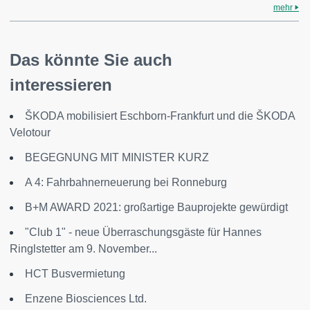
mehr
Das könnte Sie auch
interessieren
ŠKODA mobilisiert Eschborn-Frankfurt und die ŠKODA
Velotour
BEGEGNUNG MIT MINISTER KURZ
A 4: Fahrbahnerneuerung bei Ronneburg
B+M AWARD 2021: großartige Bauprojekte gewürdigt
"Club 1" - neue Überraschungsgäste für Hannes
Ringlstetter am 9. November...
HCT Busvermietung
Enzene Biosciences Ltd.