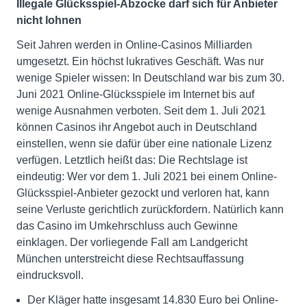
Illegale Glücksspiel-Abzocke darf sich für Anbieter
nicht lohnen
Seit Jahren werden in Online-Casinos Milliarden
umgesetzt. Ein höchst lukratives Geschäft. Was nur
wenige Spieler wissen: In Deutschland war bis zum 30.
Juni 2021 Online-Glücksspiele im Internet bis auf
wenige Ausnahmen verboten. Seit dem 1. Juli 2021
können Casinos ihr Angebot auch in Deutschland
einstellen, wenn sie dafür über eine nationale Lizenz
verfügen. Letztlich heißt das: Die Rechtslage ist
eindeutig: Wer vor dem 1. Juli 2021 bei einem Online-
Glücksspiel-Anbieter gezockt und verloren hat, kann
seine Verluste gerichtlich zurückfordern. Natürlich kann
das Casino im Umkehrschluss auch Gewinne
einklagen. Der vorliegende Fall am Landgericht
München unterstreicht diese Rechtsauffassung
eindrucksvoll.
Der Kläger hatte insgesamt 14.830 Euro bei Online-