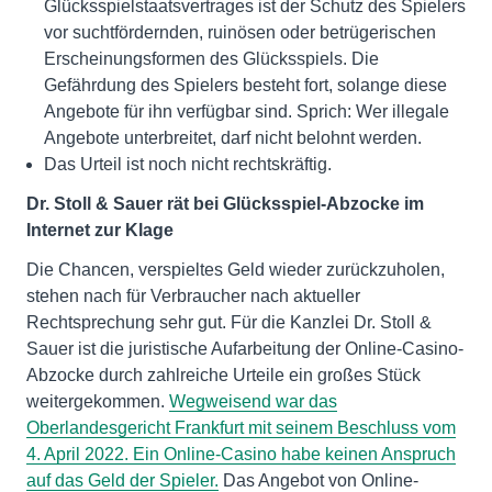
Glücksspielstaatsvertrages ist der Schutz des Spielers
vor suchtfördernden, ruinösen oder betrügerischen
Erscheinungsformen des Glücksspiels. Die
Gefährdung des Spielers besteht fort, solange diese
Angebote für ihn verfügbar sind. Sprich: Wer illegale
Angebote unterbreitet, darf nicht belohnt werden.
Das Urteil ist noch nicht rechtskräftig.
Dr. Stoll & Sauer rät bei Glücksspiel-Abzocke im
Internet zur Klage
Die Chancen, verspieltes Geld wieder zurückzuholen,
stehen nach für Verbraucher nach aktueller
Rechtsprechung sehr gut. Für die Kanzlei Dr. Stoll &
Sauer ist die juristische Aufarbeitung der Online-Casino-
Abzocke durch zahlreiche Urteile ein großes Stück
weitergekommen.
Wegweisend war das
Oberlandesgericht Frankfurt mit seinem Beschluss vom
4. April 2022. Ein Online-Casino habe keinen Anspruch
auf das Geld der Spieler.
Das Angebot von Online-