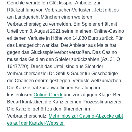
Gerichte verurteilen Glücksspiel-Anbieter zur
Rückzahlung von Verbraucher-Verlusten. Jetzt gibt es
am Landgericht München einen weiteren
Verbrauchersieg zu vermelden. Ein Spieler erhält mit
Urteil vom 3. August 2021 seine in einem Online-Casino
erlittenen Verluste in Höhe von 14.830 Euro zurück. Für
das Landgericht war klar: Der Anbieter aus Malta hat
gegen das Glücksspielverbot verstoßen. Das Casino
muss das Geld an den Spieler zurückzahlen (Az. 31 O
16477/20). Durch das Urteil sind aus Sicht der
Verbraucherkanzlei Dr. Stoll & Sauer für Geschädigte
die Chancen enorm gestiegen, Verluste wettzumachen.
Die Kanzlei rät zur anwaltlichen Beratung im
kostenlosen
Online-Check
und zur zügigen Klage. Bei
Bedarf kontaktiert die Kanzlei einen Prozessfinanzierer.
Die Kanzlei gehört zu den führenden im
Verbraucherschutz.
Mehr Infos zur Casino-Abzocke gibt
es auf der Kanzlei-Website.