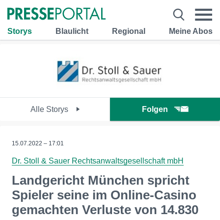
Storys
Blaulicht
Regional
Meine Abos
Alle Storys
Folgen
15.07.2022 – 17:01
Dr. Stoll & Sauer Rechtsanwaltsgesellschaft mbH
Landgericht München spricht
Spieler seine im Online-Casino
gemachten Verluste von 14.830