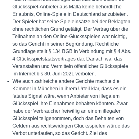
Glücksspiel-Anbieter aus Malta keine behördliche
Erlaubnis, Online-Spiele in Deutschland anzubieten.
Der Spieler hat seine Spieleinsätze bei der Beklagten
ohne rechtlichen Grund getätigt. Der Vertrag über die
Teilnahme an den Online-Glücksspielen war nichtig,
so das Gericht in seiner Begründung. Rechtliche
Grundlage stellt § 134 BGB in Verbindung mit § 4 Abs.
4 Glücksspielstaatsvertrages dar. Danach war das
Veranstalten und Vermitteln öffentlicher Glücksspiele
im Internet bis 30. Juni 2021 verboten.
Wie auch zahlreiche andere Gerichte machte die
Kammer in München in ihrem Urteil klar, dass es ein
fatales Signal wäre, wenn Anbieter von illegalem
Glücksspiel ihre Einnahmen behalten könnten. Zwar
habe der Verbraucher freiwillig an einem illegalen
Glücksspiel teilgenommen, doch das Behalten von
Geldern aus rechtswidrigen Glücksspielen würde das
Verbot unterlaufen, so das Gericht. Ziel des