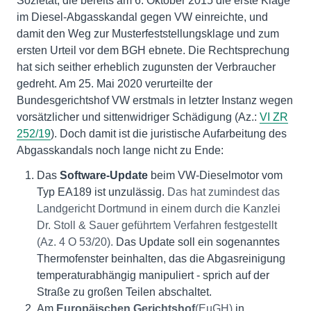
Sozietät, die bereits am 6. Oktober 2015 die erste Klage
im Diesel-Abgasskandal gegen VW einreichte, und
damit den Weg zur Musterfeststellungsklage und zum
ersten Urteil vor dem BGH ebnete. Die Rechtsprechung
hat sich seither erheblich zugunsten der Verbraucher
gedreht. Am 25. Mai 2020 verurteilte der
Bundesgerichtshof VW erstmals in letzter Instanz wegen
vorsätzlicher und sittenwidriger Schädigung (Az.:
VI ZR
252/19
). Doch damit ist die juristische Aufarbeitung des
Abgasskandals noch lange nicht zu Ende:
Das
Software-Update
beim VW-Dieselmotor vom
Typ EA189 ist unzulässig.
Das hat zumindest das
Landgericht Dortmund in einem durch die Kanzlei
Dr. Stoll & Sauer geführtem Verfahren festgestellt
(Az. 4 O 53/20).
Das Update soll ein sogenanntes
Thermofenster beinhalten, das die Abgasreinigung
temperaturabhängig manipuliert - sprich auf der
Straße zu großen Teilen abschaltet.
Am
Europäischen Gerichtshof
(EuGH)
in