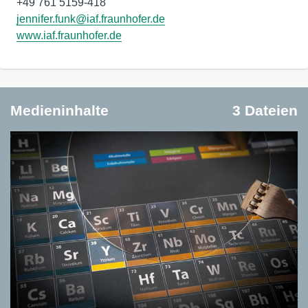
jennifer.funk@iaf.fraunhofer.de
www.iaf.fraunhofer.de
Medieninhalte
3 Dateien