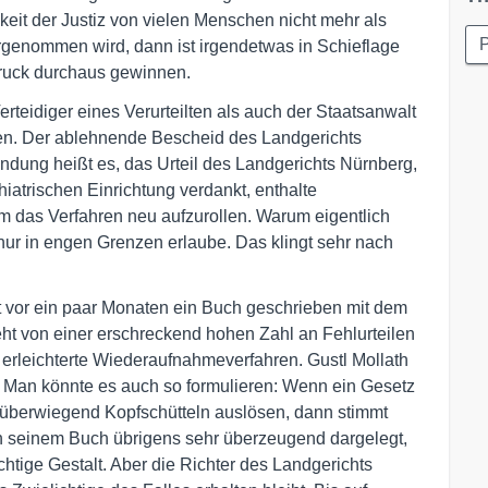
it der Justiz von vielen Menschen nicht mehr als
P
genommen wird, dann ist irgendetwas in Schieflage
druck durchaus gewinnen.
rteidiger eines Verurteilten als auch der Staatsanwalt
n. Der ablehnende Bescheid des Landgerichts
ündung heißt es, das Urteil des Landgerichts Nürnberg,
iatrischen Einrichtung verdankt, enthalte
um das Verfahren neu aufzurollen. Warum eigentlich
ur in engen Grenzen erlaube. Das klingt sehr nach
t vor ein paar Monaten ein Buch geschrieben mit dem
geht von einer erschreckend hohen Zahl an Fehlurteilen
 erleichterte Wiederaufnahmeverfahren. Gustl Mollath
. Man könnte es auch so formulieren: Wenn ein Gesetz
 überwiegend Kopfschütteln auslösen, dann stimmt
in seinem Buch übrigens sehr überzeugend dargelegt,
ichtige Gestalt. Aber die Richter des Landgerichts