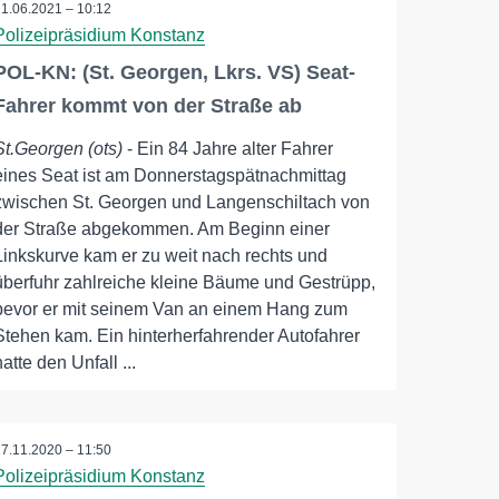
11.06.2021 – 10:12
Polizeipräsidium Konstanz
POL-KN: (St. Georgen, Lkrs. VS) Seat-
Fahrer kommt von der Straße ab
St.Georgen (ots)
- Ein 84 Jahre alter Fahrer
eines Seat ist am Donnerstagspätnachmittag
zwischen St. Georgen und Langenschiltach von
der Straße abgekommen. Am Beginn einer
Linkskurve kam er zu weit nach rechts und
überfuhr zahlreiche kleine Bäume und Gestrüpp,
bevor er mit seinem Van an einem Hang zum
Stehen kam. Ein hinterherfahrender Autofahrer
hatte den Unfall ...
17.11.2020 – 11:50
Polizeipräsidium Konstanz