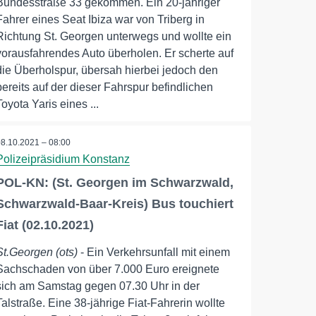
Bundesstraße 33 gekommen. Ein 20-jähriger
Fahrer eines Seat Ibiza war von Triberg in
Richtung St. Georgen unterwegs und wollte ein
vorausfahrendes Auto überholen. Er scherte auf
die Überholspur, übersah hierbei jedoch den
bereits auf der dieser Fahrspur befindlichen
Toyota Yaris eines ...
08.10.2021 – 08:00
Polizeipräsidium Konstanz
POL-KN: (St. Georgen im Schwarzwald,
Schwarzwald-Baar-Kreis) Bus touchiert
Fiat (02.10.2021)
St.Georgen (ots)
- Ein Verkehrsunfall mit einem
Sachschaden von über 7.000 Euro ereignete
sich am Samstag gegen 07.30 Uhr in der
Talstraße. Eine 38-jährige Fiat-Fahrerin wollte