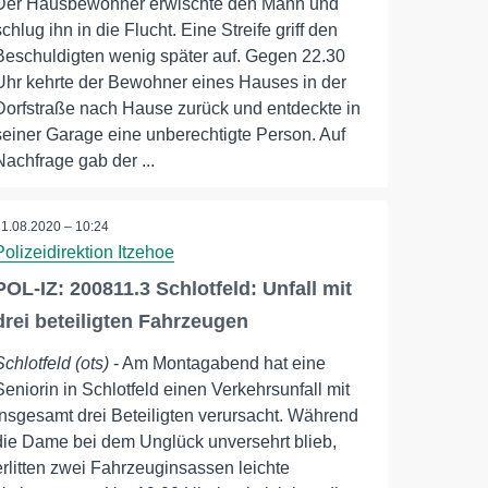
Der Hausbewohner erwischte den Mann und
schlug ihn in die Flucht. Eine Streife griff den
Beschuldigten wenig später auf. Gegen 22.30
Uhr kehrte der Bewohner eines Hauses in der
Dorfstraße nach Hause zurück und entdeckte in
seiner Garage eine unberechtigte Person. Auf
Nachfrage gab der ...
11.08.2020 – 10:24
Polizeidirektion Itzehoe
POL-IZ: 200811.3 Schlotfeld: Unfall mit
drei beteiligten Fahrzeugen
Schlotfeld (ots)
- Am Montagabend hat eine
Seniorin in Schlotfeld einen Verkehrsunfall mit
insgesamt drei Beteiligten verursacht. Während
die Dame bei dem Unglück unversehrt blieb,
erlitten zwei Fahrzeuginsassen leichte