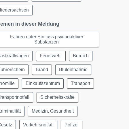
Niedersachsen
emen in dieser Meldung
Fahren unter Einfluss psychoaktiver
Substanzen
astkraftwagen
Feuerwehr
Bereich
Führerschein
Brand
Blutentnahme
romille
Einkaufszentrum
Transport
ransportnotfall
Sicherheitskräfte
riminalität
Medizin, Gesundheit
Gesetz
Verkehrsnotfall
Polizei