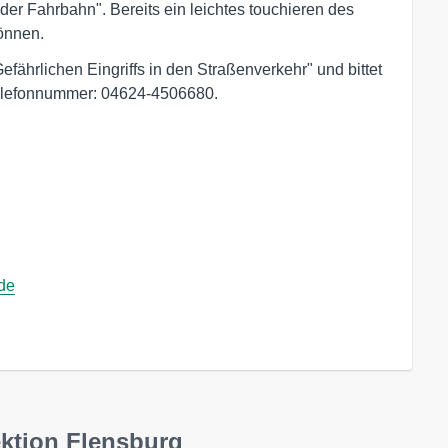
er Fahrbahn". Bereits ein leichtes touchieren des
önnen.
efährlichen Eingriffs in den Straßenverkehr" und bittet
Telefonnummer: 04624-4506680.
.de
ektion Flensburg