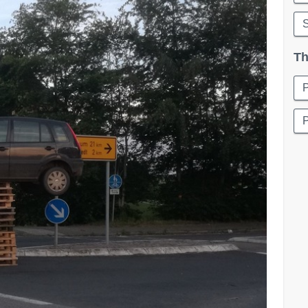
S
Th
P
P