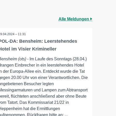
Alle Meldungen
29.04.2024 – 11:31
POL-DA: Bensheim: Leerstehendes
Hotel im Visier Krimineller
Bensheim (ots)
- Im Laufe des Sonntags (28.04.)
drangen Einbrecher in ein leerstehendes Hotel
in der Europa-Allee ein. Entdeckt wurde die Tat
gegen 20.00 Uhr von einer Verantwortlichen. Die
ungebetenen Besucher legten
Messingarmaturen und Lampen zum Abtransport
bereit, flüchteten anschließend aber ohne Beute
vom Tatort. Das Kommissariat 21/22 in
Heppenheim hat die Ermittlungen
aufgenommen. Rückfragen bitte an: ...