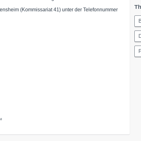
Th
Bensheim (Kommissariat 41) unter der Telefonnummer
B
D
P
ll