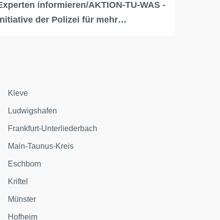
Experten informieren/AKTION-TU-WAS -
Initiative der Polizei für mehr…
Kleve
Ludwigshafen
Frankfurt-Unterliederbach
Main-Taunus-Kreis
Eschborn
Kriftel
Münster
Hofheim