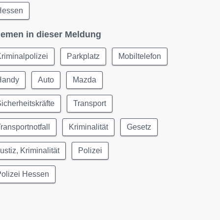
Hessen
emen in dieser Meldung
riminalpolizei
Parkplatz
Mobiltelefon
Handy
Auto
Mazda
icherheitskräfte
Transport
ransportnotfall
Kriminalität
Gesetz
ustiz, Kriminalität
Polizei
olizei Hessen