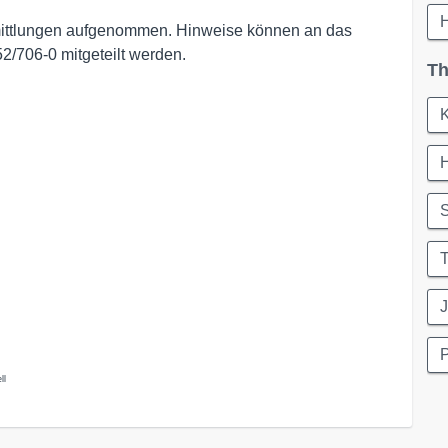
rmittlungen aufgenommen. Hinweise können an das
/706-0 mitgeteilt werden.
Th
K
S
T
J
P
ll