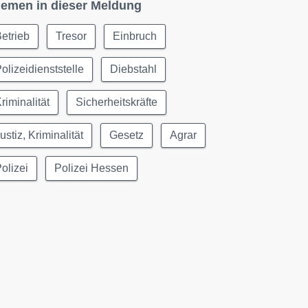
emen in dieser Meldung
etrieb
Tresor
Einbruch
olizeidienststelle
Diebstahl
riminalität
Sicherheitskräfte
ustiz, Kriminalität
Gesetz
Agrar
olizei
Polizei Hessen