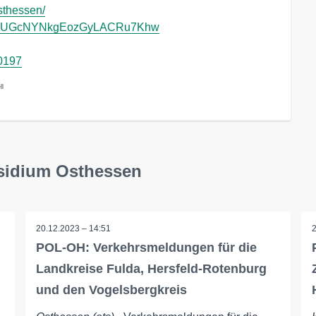
sthessen/
l/UCUGcNYNkgEozGyLACRu7Khw
50197
ll
äsidium Osthessen
20.12.2023 – 14:51
POL-OH: Verkehrsmeldungen für die
Landkreise Fulda, Hersfeld-Rotenburg
und den Vogelsbergkreis