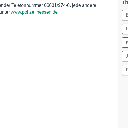
Th
nter der Telefonnummer 06631/974-0, jede andere
 unter
www.polizei.hessen.de
B
P
K
J
P