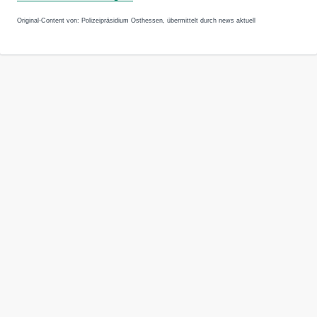
Original-Content von: Polizeipräsidium Osthessen, übermittelt durch news aktuell