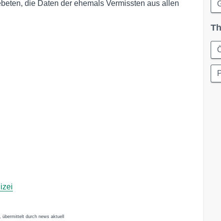
eten, die Daten der ehemals Vermissten aus allen
Th
Ö
P
izei
 übermittelt durch news aktuell