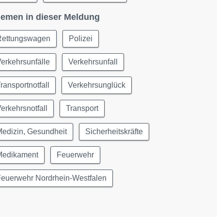
emen in dieser Meldung
Rettungswagen
Polizei
erkehrsunfälle
Verkehrsunfall
ransportnotfall
Verkehrsunglück
erkehrsnotfall
Transport
edizin, Gesundheit
Sicherheitskräfte
Medikament
Feuerwehr
Feuerwehr Nordrhein-Westfalen