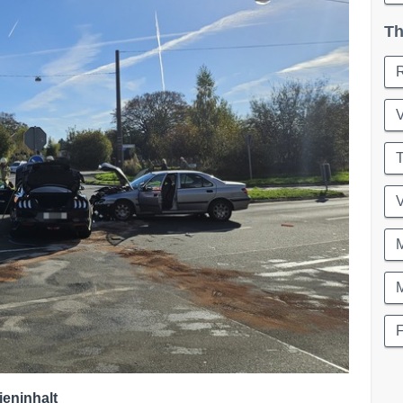
Th
V
T
V
M
ieninhalt