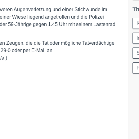
Th
hweren Augenverletzung und einer Stichwunde im
einer Wiese liegend angetroffen und die Polizei
K
 der 59-Jährige gegen 1.45 Uhr mit seinem Lastenrad
I
ten Zeugen, die die Tat oder mögliche Tatverdächtige
229-0 oder per E-Mail an
S
/al)
P