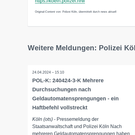
https://koeln.polizei.nrw
Original-Content von: Polizei Köln, übermittelt durch news aktuell
Weitere Meldungen: Polizei Kö
24.04.2024 – 15:10
POL-K: 240424-3-K Mehrere
Durchsuchungen nach
Geldautomatensprengungen - ein
Haftbefehl vollstreckt
Köln (ots)
- Pressemeldung der
Staatsanwaltschaft und Polizei Köln Nach
mehreren Geldautomatensprengungen haben