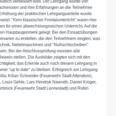
eutlich verbessert wird. Der Lehrgang wurde von
 Fachwissen und ihre Erfahrungen an die Teilnehmer
Erhöhung der praktischen Lehrgangsanteile wurde
tzt. "Kein klassischer Frontalunterricht" waren hier
en für einen abwechslungsreichen Unterricht. Auf die
 ein Hauptaugenmerk gelegt. Bei den Einsatzübungen
zenarien zu erstellen, die den Teilnehmern zeigten, was
technik, Nebelmaschinen und "Nullsichtscheiben"
sein. Bei der Abschlussprüfung mussten alle
eweis stellen. Die Ausbilder zeigten sich mit den
chtigkeit, das Erlernte auch nach diesem Lehrgang in
immer "up to date" zu bleiben. Erfolgreich am Lehrgang
la, Kilian Schneider (Feuerwehr Stadt Attendorn),
, Louis Gehle, Lars Hendryk Nawrath, Daniel Krüger,
derbrück (Feuerwehr Stadt Lennestadt) und Robin