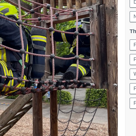
N
Th
F
W