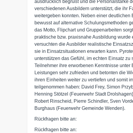
ausdrücklich begrüßt und die Personalstärke d
verschiedenen Ausbildern unterstützt, die ihr
weitergeben konnten. Neben einer deutlichen 
bewusst auf alternative Schulungsmethoden gese
das Motto, Flipchart und Gruppenarbeiten sorgt
praktische bzw. praxisnahe Ausbildung wurde
versuchten die Ausbilder realistische Einsatzs
sie in Einsatzsituationen erwarten kann. Pyro
unterstützen das Gefühl, im echten Einsatz zu 
Teilnehmer ihre erworbenen Kenntnisse unter B
Leistungen sehr zufrieden und betonten die Wi
ihren Einheiten weiter zu vertiefen und somit 
teilgenommen haben: David Frey, Simon Przybil
Henning Stötzel (Feuerwehr Stadt Drolshagen)
Robert Rinscheid, Pierre Schindler, Sven Vor
Burghaus (Feuerwehr Gemeinde Wenden).
Rückfragen bitte an:
Rückfragen bitte an: