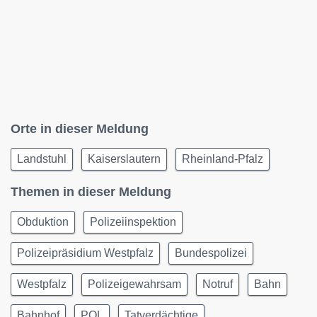
Orte in dieser Meldung
Landstuhl
Kaiserslautern
Rheinland-Pfalz
Themen in dieser Meldung
Obduktion
Polizeiinspektion
Polizeipräsidium Westpfalz
Bundespolizei
Westpfalz
Polizeigewahrsam
Notruf
Bahn
Bahnhof
POL
Tatverdächtige