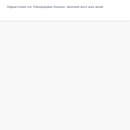
Original-Content von: Polizeipräsidium Konstanz, übermittelt durch news aktuell