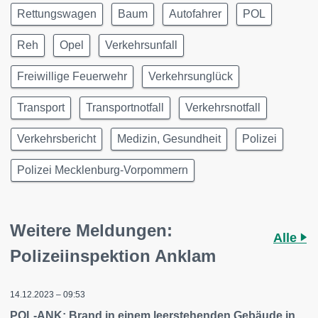
Rettungswagen
Baum
Autofahrer
POL
Reh
Opel
Verkehrsunfall
Freiwillige Feuerwehr
Verkehrsunglück
Transport
Transportnotfall
Verkehrsnotfall
Verkehrsbericht
Medizin, Gesundheit
Polizei
Polizei Mecklenburg-Vorpommern
Weitere Meldungen:
Alle
Polizeiinspektion Anklam
14.12.2023 – 09:53
POL-ANK: Brand in einem leerstehenden Gebäude in