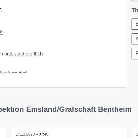
m
Th
de
K
P
bitte an die örtlich
lt durch news aktuell
pektion Emsland/Grafschaft Bentheim
17.12.2023 – 07:48