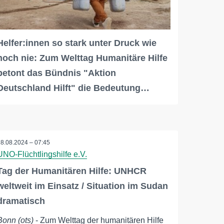
Helfer:innen so stark unter Druck wie
noch nie: Zum Welttag Humanitäre Hilfe
betont das Bündnis "Aktion
Deutschland Hilft" die Bedeutung…
18.08.2024 – 07:45
UNO-Flüchtlingshilfe e.V.
Tag der Humanitären Hilfe: UNHCR
weltweit im Einsatz / Situation im Sudan
dramatisch
Bonn (ots)
- Zum Welttag der humanitären Hilfe