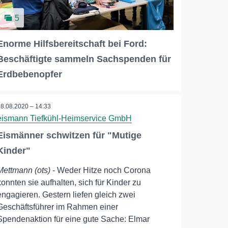
5
Enorme Hilfsbereitschaft bei Ford:
Beschäftigte sammeln Sachspenden für
Erdbebenopfer
18.08.2020 – 14:33
eismann Tiefkühl-Heimservice GmbH
Eismänner schwitzen für "Mutige
Kinder"
Mettmann (ots)
- Weder Hitze noch Corona
konnten sie aufhalten, sich für Kinder zu
engagieren. Gestern liefen gleich zwei
Geschäftsführer im Rahmen einer
Spendenaktion für eine gute Sache: Elmar