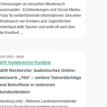
Erinnerungen an sexuellen Missbrauch
auseinander - Einblendungen und Social-Media-
Posts für weiterführende Informationen Sexueller
Missbrauch von Kindern und Jugendlichen
hinterlässt tiefe Spuren und wirkt oft weit über
die Kindheit ...
30.07.2025 – 06:00
NDR Norddeutscher Rundfunk
NDR Recherche: Sadistisches Online-
Netzwerk „764“ – weitere Tatverdächtige
und Betroffene in mehreren
Bundesländern
Hamburg (ots)
- Mehrere Landeskriminalämter
(LKA) in Deutschland ermitteln derzeit im