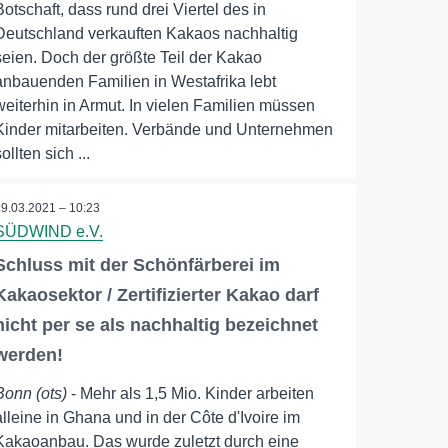
Botschaft, dass rund drei Viertel des in
Deutschland verkauften Kakaos nachhaltig
seien. Doch der größte Teil der Kakao
anbauenden Familien in Westafrika lebt
weiterhin in Armut. In vielen Familien müssen
Kinder mitarbeiten. Verbände und Unternehmen
sollten sich ...
29.03.2021 – 10:23
SÜDWIND e.V.
Schluss mit der Schönfärberei im
Kakaosektor / Zertifizierter Kakao darf
nicht per se als nachhaltig bezeichnet
werden!
Bonn (ots)
- Mehr als 1,5 Mio. Kinder arbeiten
alleine in Ghana und in der Côte d'Ivoire im
Kakaoanbau. Das wurde zuletzt durch eine