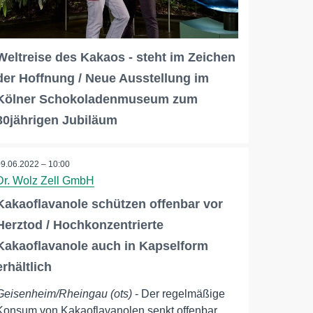
Weltreise des Kakaos - steht im Zeichen
der Hoffnung / Neue Ausstellung im
Kölner Schokoladenmuseum zum
30jährigen Jubiläum
09.06.2022 – 10:00
Dr. Wolz Zell GmbH
Kakaoflavanole schützen offenbar vor
Herztod / Hochkonzentrierte
Kakaoflavanole auch in Kapselform
erhältlich
Geisenheim/Rheingau (ots)
- Der regelmäßige
Konsum von Kakaoflavanolen senkt offenbar