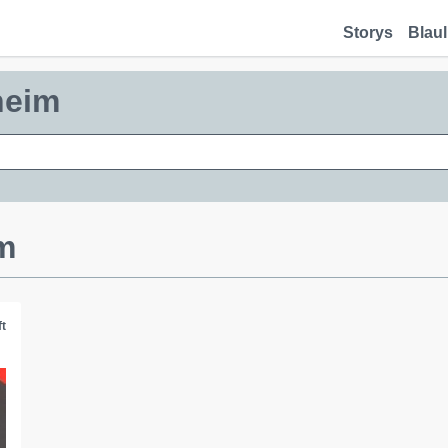
Storys
Blaul
heim
m
t