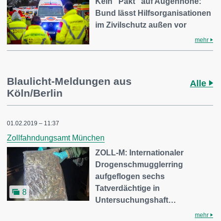
Kein "Pakt" auf Augenhöhe:
Bund lässt Hilfsorganisationen
im Zivilschutz außen vor
mehr
Blaulicht-Meldungen aus
Alle
Köln/Berlin
01.02.2019 – 11:37
Zollfahndungsamt München
ZOLL-M: Internationaler
Drogenschmugglerring
aufgeflogen sechs
Tatverdächtige in
8
Untersuchungshaft…
mehr