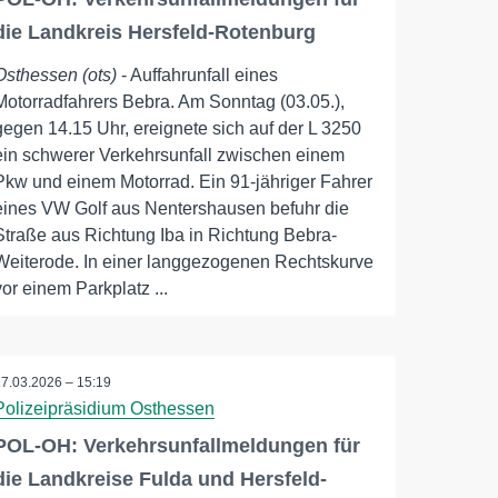
die Landkreis Hersfeld-Rotenburg
Osthessen (ots)
- Auffahrunfall eines
Motorradfahrers Bebra. Am Sonntag (03.05.),
gegen 14.15 Uhr, ereignete sich auf der L 3250
ein schwerer Verkehrsunfall zwischen einem
Pkw und einem Motorrad. Ein 91-jähriger Fahrer
eines VW Golf aus Nentershausen befuhr die
Straße aus Richtung Iba in Richtung Bebra-
Weiterode. In einer langgezogenen Rechtskurve
vor einem Parkplatz ...
17.03.2026 – 15:19
Polizeipräsidium Osthessen
POL-OH: Verkehrsunfallmeldungen für
die Landkreise Fulda und Hersfeld-