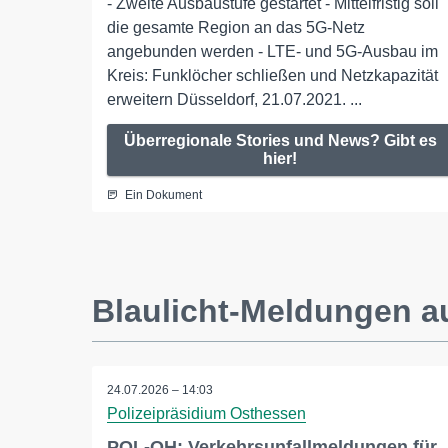
- Zweite Ausbaustufe gestartet - Mittelfristig soll
die gesamte Region an das 5G-Netz
angebunden werden - LTE- und 5G-Ausbau im
Kreis: Funklöcher schließen und Netzkapazität
erweitern Düsseldorf, 21.07.2021. ...
Überregionale Stories und News? Gibt es
hier!
Ein Dokument
Blaulicht-Meldungen a
24.07.2026 – 14:03
Polizeipräsidium Osthessen
POL-OH: Verkehrsunfallmeldungen für