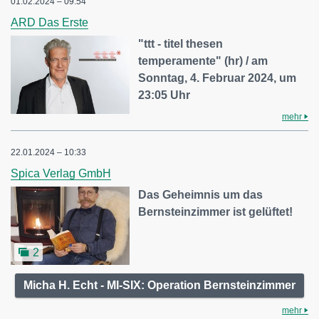
01.02.2024 – 09:54
ARD Das Erste
"ttt - titel thesen
temperamente" (hr) / am
Sonntag, 4. Februar 2024, um
23:05 Uhr
mehr
22.01.2024 – 10:33
Spica Verlag GmbH
Das Geheimnis um das
Bernsteinzimmer ist gelüftet!
2
Micha H. Echt - MI-SIX: Operation Bernsteinzimmer
mehr