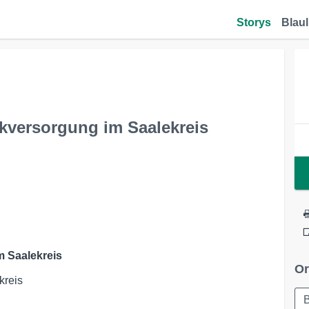
Storys
Blaul
kversorgung im Saalekreis
m Saalekreis
Or
kreis
B