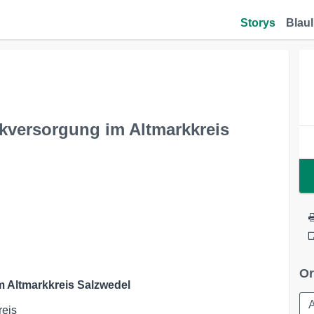
Storys
Blaul
kversorgung im Altmarkkreis
Or
 Altmarkkreis Salzwedel
A
reis