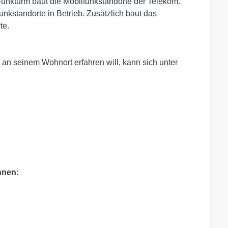
Funkturm baut die Mobilfunkstandorte der Telekom.
unkstandorte in Betrieb. Zusätzlich baut das
te.
 an seinem Wohnort erfahren will, kann sich unter
nnen: