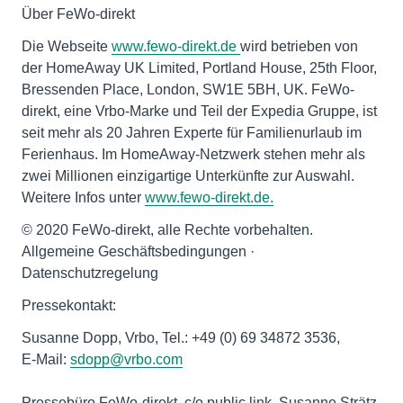
Über FeWo-direkt
Die Webseite
www.fewo-direkt.de
wird betrieben von
der HomeAway UK Limited, Portland House, 25th Floor,
Bressenden Place, London, SW1E 5BH, UK. FeWo-
direkt, eine Vrbo-Marke und Teil der Expedia Gruppe, ist
seit mehr als 20 Jahren Experte für Familienurlaub im
Ferienhaus. Im HomeAway-Netzwerk stehen mehr als
zwei Millionen einzigartige Unterkünfte zur Auswahl.
Weitere Infos unter
www.fewo-direkt.de.
© 2020 FeWo-direkt, alle Rechte vorbehalten.
Allgemeine Geschäftsbedingungen ·
Datenschutzregelung
Pressekontakt:
Susanne Dopp, Vrbo, Tel.: +49 (0) 69 34872 3536,
E-Mail:
sdopp@vrbo.com
Pressebüro FeWo-direkt, c/o public link, Susanne Strätz,