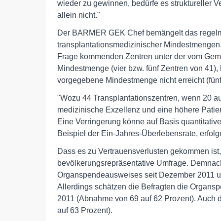
wieder zu gewinnen, bedürfe es struktureller V
allein nicht."
Der BARMER GEK Chef bemängelt das regelmäß
transplantationsmedizinischer Mindestmengen. 
Frage kommenden Zentren unter der vom Gem
Mindestmenge (vier bzw. fünf Zentren von 41), 
vorgegebene Mindestmenge nicht erreicht (fünf
"Wozu 44 Transplantationszentren, wenn 20 au
medizinische Exzellenz und eine höhere Patient
Eine Verringerung könne auf Basis quantitativ
Beispiel der Ein-Jahres-Überlebensrate, erfolg
Dass es zu Vertrauensverlusten gekommen ist
bevölkerungsrepräsentative Umfrage. Demnach i
Organspendeausweises seit Dezember 2011 um 
Allerdings schätzen die Befragten die Organsp
2011 (Abnahme von 69 auf 62 Prozent). Auch die
auf 63 Prozent).