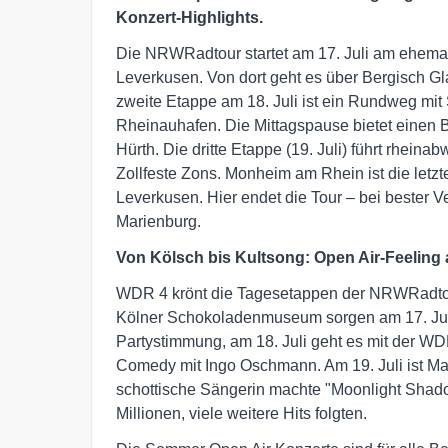
Konzert-Highlights.
Die NRWRadtour startet am 17. Juli am ehem
Leverkusen. Von dort geht es über Bergisch
zweite Etappe am 18. Juli ist ein Rundweg m
Rheinauhafen. Die Mittagspause bietet einen 
Hürth. Die dritte Etappe (19. Juli) führt rhei
Zollfeste Zons. Monheim am Rhein ist die letzt
Leverkusen. Hier endet die Tour – bei bester 
Marienburg.
Von Kölsch bis Kultsong: Open Air-Feeli
WDR 4 krönt die Tagesetappen der NRWRadtou
Kölner Schokoladenmuseum sorgen am 17. Jul
Partystimmung, am 18. Juli geht es mit der WDR
Comedy mit Ingo Oschmann. Am 19. Juli ist Mag
schottische Sängerin machte "Moonlight Shad
Millionen, viele weitere Hits folgten.