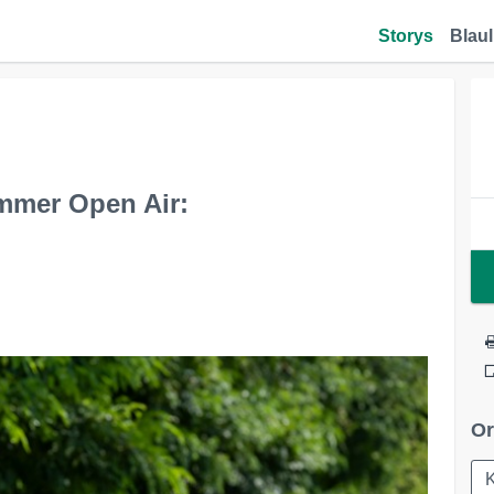
Storys
Blaul
mer Open Air:
Or