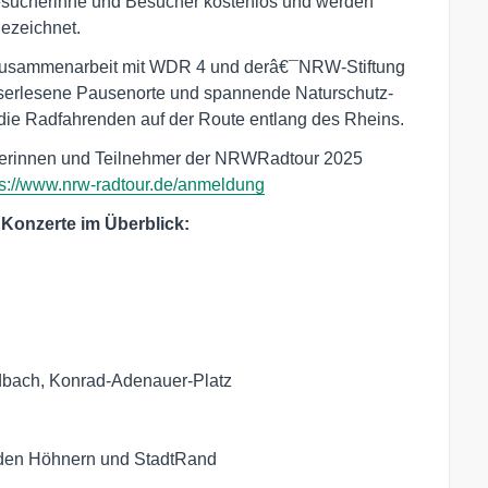
Besucherinne und Besucher kostenlos und werden
ezeichnet.
 Zusammenarbeit mit WDR 4 und derâ€¯NRW-Stiftung
auserlesene Pausenorte und spannende Naturschutz-
 die Radfahrenden auf der Route entlang des Rheins.
ehmerinnen und Teilnehmer der NRWRadtour 2025
ps://www.nrw-radtour.de/anmeldung
onzerte im Überblick:
adbach, Konrad-Adenauer-Platz
 den Höhnern und StadtRand