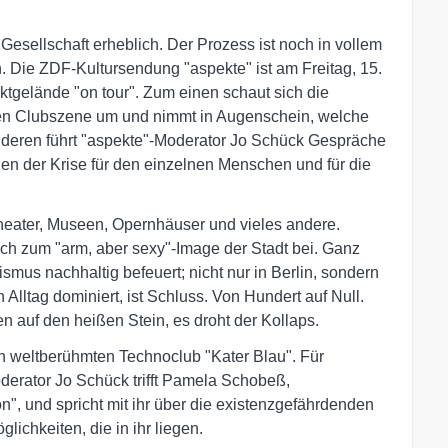
esellschaft erheblich. Der Prozess ist noch in vollem
 Die ZDF-Kultursendung "aspekte" ist am Freitag, 15.
ktgelände "on tour". Zum einen schaut sich die
tigen Clubszene um und nimmt in Augenschein, welche
anderen führt "aspekte"-Moderator Jo Schück Gespräche
gen der Krise für den einzelnen Menschen und für die
 Theater, Museen, Opernhäuser und vieles andere.
ch zum "arm, aber sexy"-Image der Stadt bei. Ganz
mus nachhaltig befeuert; nicht nur in Berlin, sondern
lltag dominiert, ist Schluss. Von Hundert auf Null.
n auf den heißen Stein, es droht der Kollaps.
n weltberühmten Technoclub "Kater Blau". Für
oderator Jo Schück trifft Pamela Schobeß,
", und spricht mit ihr über die existenzgefährdenden
ichkeiten, die in ihr liegen.