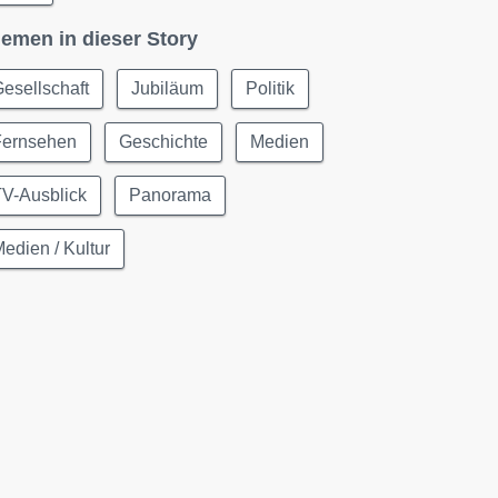
emen in dieser Story
esellschaft
Jubiläum
Politik
Fernsehen
Geschichte
Medien
TV-Ausblick
Panorama
edien / Kultur