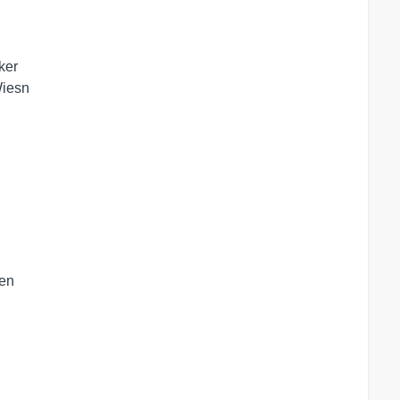
er

iesn

en
