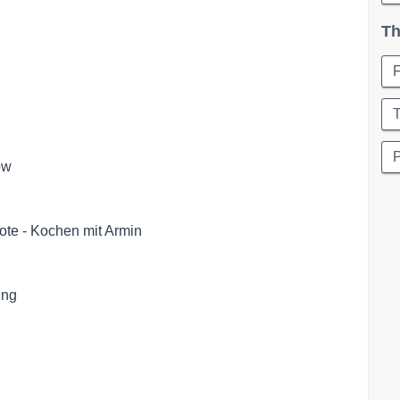
Th
w

ote - Kochen mit Armin

ng
