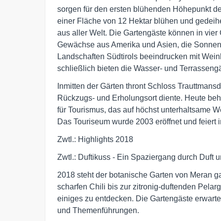
sorgen für den ersten blühenden Höhepunkt de
einer Fläche von 12 Hektar blühen und gedeih
aus aller Welt. Die Gartengäste können in vie
Gewächse aus Amerika und Asien, die Sonnengä
Landschaften Südtirols beeindrucken mit Wein
schließlich bieten die Wasser- und Terrasseng
Inmitten der Gärten thront Schloss Trauttmansdor
Rückzugs- und Erholungsort diente. Heute be
für Tourismus, das auf höchst unterhaltsame W
Das Touriseum wurde 2003 eröffnet und feiert 
Zwtl.: Highlights 2018
Zwtl.: Duftikuss - Ein Spaziergang durch Duft
2018 steht der botanische Garten von Meran g
scharfen Chili bis zur zitronig-duftenden Pelar
einiges zu entdecken. Die Gartengäste erwar
und Themenführungen.