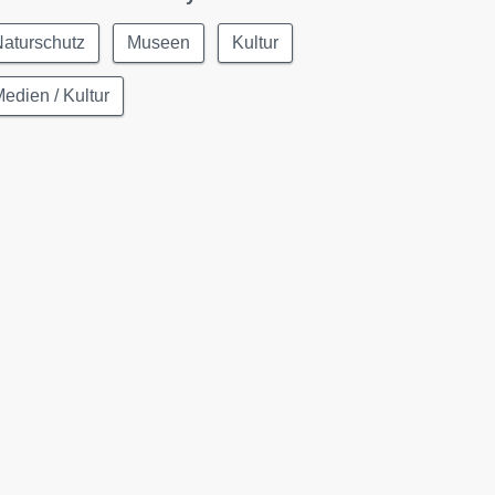
aturschutz
Museen
Kultur
edien / Kultur