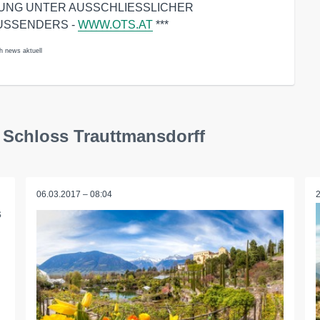
DUNG UNTER AUSSCHLIESSLICHER
USSENDERS -
WWW.OTS.AT
***
h news aktuell
n Schloss Trauttmansdorff
06.03.2017 – 08:04
s