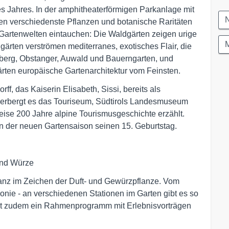
s Jahres. In der amphitheaterförmigen Parkanlage mit
N
en verschiedenste Pflanzen und botanische Raritäten
r Gartenwelten eintauchen: Die Waldgärten zeigen urige
M
rten verströmen mediterranes, exotisches Flair, die
berg, Obstanger, Auwald und Bauerngarten, und
ärten europäische Gartenarchitektur vom Feinsten.
ff, das Kaiserin Elisabeth, Sissi, bereits als
herbergt es das Touriseum, Südtirols Landesmuseum
eise 200 Jahre alpine Tourismusgeschichte erzählt.
in der neuen Gartensaison seinen 15. Geburtstag.
 und Würze
anz im Zeichen der Duft- und Gewürzpflanze. Vom
gonie - an verschiedenen Stationen im Garten gibt es so
tet zudem ein Rahmenprogramm mit Erlebnisvorträgen